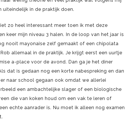
e maar weinig theorie en veel praktijk wat volgens mij
 uiteindelijk in de praktijk doen.
niet zo heel interessant meer toen ik met deze
 keer mijn niveau 3 halen. In de loop van het jaar is
nog nooit mayonaise zelf gemaakt of een chipolata
Rob allemaal in de praktijk. Je krijgt eerst een uurtje
mise a-place voor de avond. Dan ga je het diner
ls dat is gedaan nog een korte nabespreking en dan
ezier naar school gegaan ook omdat we allerlei
rbeeld een ambachtelijke slager of een biologische
dereen die van koken houd om een vak te leren of
een echte aanrader is. Nu moet ik alleen nog examen
t.