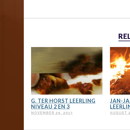
RE
G. TER HORST LEERLING
JAN-JA
NIVEAU 2 EN 3
LEERLI
NOVEMBER 29, 2017
AUGUST 2