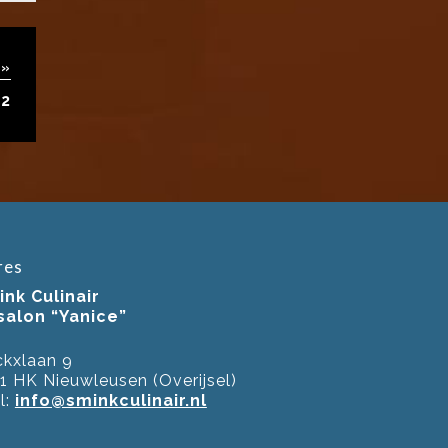
 »
 2
res
nk Culinair
ssalon “Yanice”
kxlaan 9
1 HK Nieuwleusen (Overijsel)
l:
info@sminkculinair.nl