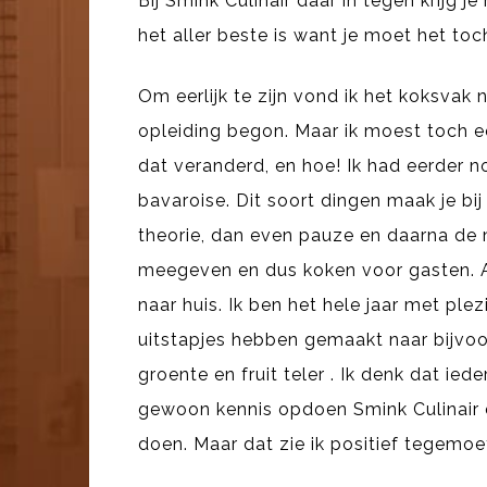
Bij Smink Culinair daar in tegen krijg j
het aller beste is want je moet het toch
Om eerlijk te zijn vond ik het koksvak 
opleiding begon. Maar ik moest toch een
dat veranderd, en hoe! Ik had eerder 
bavaroise. Dit soort dingen maak je bij 
theorie, dan even pauze en daarna de 
meegeven en dus koken voor gasten. A
naar huis. Ik ben het hele jaar met pl
uitstapjes hebben gemaakt naar bijvoo
groente en fruit teler . Ik denk dat ie
gewoon kennis opdoen Smink Culinair 
doen. Maar dat zie ik positief tegemoe