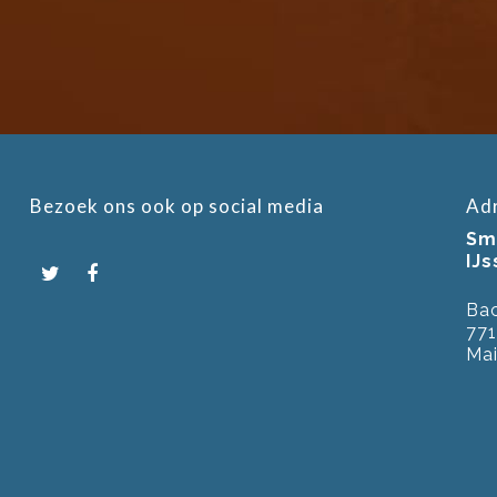
Bezoek ons ook op social media
Ad
Smi
IJ
Bac
771
Mai