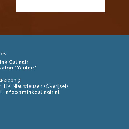
res
nk Culinair
ssalon “Yanice”
kxlaan 9
1 HK Nieuwleusen (Overijsel)
l:
info@sminkculinair.nl