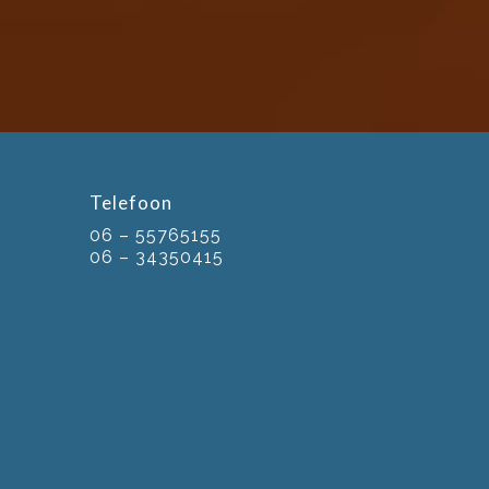
Telefoon
06 – 55765155
06 – 34350415