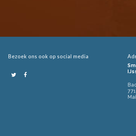
Bezoek ons ook op social media
Ad
Smi
IJ
Bac
771
Mai